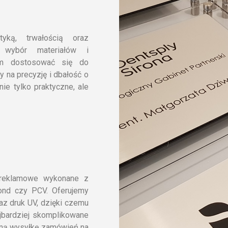
yką, trwałością oraz
y wybór materiałów i
nam dostosować się do
y na precyzję i dbałość o
ie tylko praktyczne, ale
y reklamowe wykonane z
ibond czy PCV. Oferujemy
raz druk UV, dzięki czemu
jbardziej skomplikowane
zną wysyłkę zamówień na