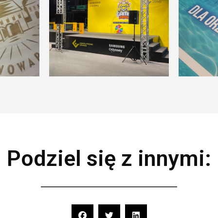
Meble
Wydruk
eventowe
banery
Podziel się z innymi: