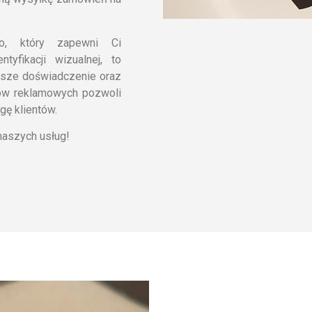
go, który zapewni Ci
yfikacji wizualnej, to
asze doświadczenie oraz
dów reklamowych pozwoli
gę klientów.
naszych usług!