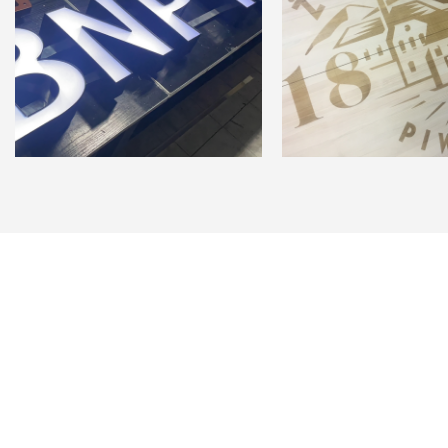
Identyfikacja
wizualna
Grawerowanie