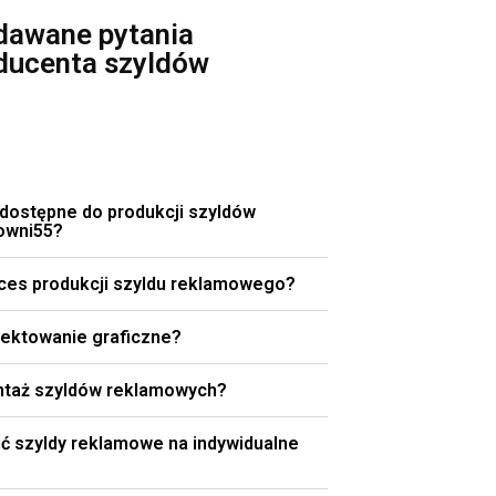
adawane pytania
ducenta szyldów
 dostępne do produkcji szyldów
owni55?
oces produkcji szyldu reklamowego?
jektowanie graficzne?
ntaż szyldów reklamowych?
 szyldy reklamowe na indywidualne