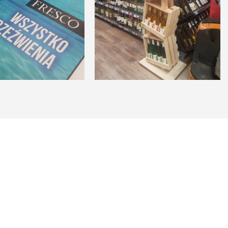
i,
Prezentery,
stojaki